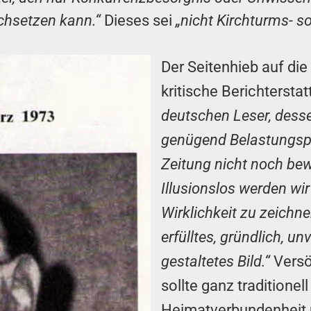
chsetzen kann.“
Dieses sei
„nicht Kirchturms- s
Der Seitenhieb auf die
kritische Berichterst
deutschen Leser, dess
genügend Belastungspr
Zeitung nicht noch be
Illusionslos werden wir
Wirklichkeit zu zeich
erfülltes, gründlich, 
gestaltetes Bild.“
Versö
sollte ganz traditionel
Heimatverbundenheit 