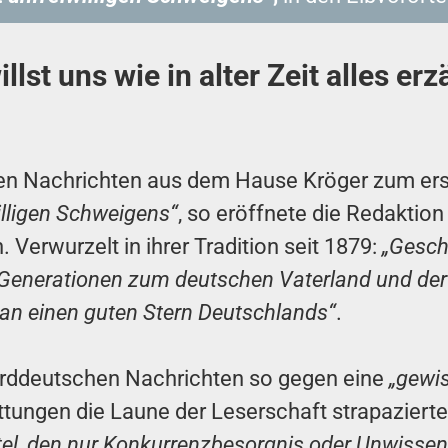
llst uns wie in alter Zeit alles e
en Nachrichten aus dem Hause Kröger zum ers
illigen Schweigens“
, so eröffnete die Redaktion
 Verwurzelt in ihrer Tradition seit 1879:
„Gesch
 Generationen zum deutschen Vaterland und der
 an einen guten Stern Deutschlands“
.
orddeutschen Nachrichten so gegen eine
„gewi
ttungen die Laune der Leserschaft strapaziert
tel, den nur Konkurrenzbesorgnis oder Unwisse