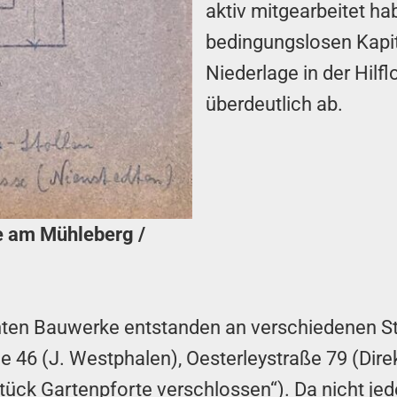
aktiv mitgearbeitet h
bedingungslosen Kapitu
Niederlage in der Hilf
überdeutlich ab.
e am Mühleberg /
nten Bauwerke entstanden an verschiedenen Ste
 46 (J. Westphalen), Oesterleystraße 79 (Dire
ück Gartenpforte verschlossen“). Da nicht jede