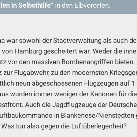
len in Selbsthilfe“
in den Elbvororten.
a war sowohl der Stadtverwaltung als auch der
g von Hamburg gescheitert war. Weder die inne
utz vor den massiven Bombenangriffen bieten.
z zur Flugabwehr, zu den modernsten Kriegsgerät
nittlich neun abgeschossenen Flugzeugen auf 1
us wurden immer weniger der Kanonen für die 
d Westfront. Auch die Jagdflugzeuge der Deutsche
 Luftbaukommando in Blankenese/Nienstedten g
. Was tun also gegen die Luftüberlegenheit?