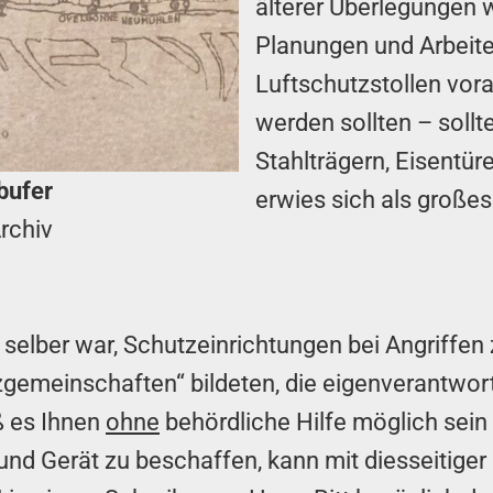
älterer Überlegungen
Planungen und Arbeite
Luftschutzstollen vora
werden sollten – sollt
Stahlträgern, Eisentür
bufer
erwies sich als große
rchiv
selber war, Schutzeinrichtungen bei Angriffen
tzgemeinschaften“ bildeten, die eigenverantwor
ß es Ihnen
ohne
behördliche Hilfe möglich sein s
 und Gerät zu beschaffen, kann mit diesseiti