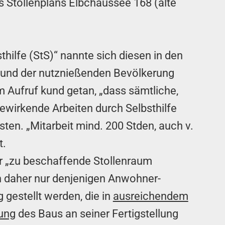
s Stollenplans Elbchaussee 168 (alte
thilfe (StS)“ nannte sich diesen in den
 und der nutznießenden Bevölkerung
m Aufruf kund getan, „dass sämtliche,
ewirkende Arbeiten durch Selbsthilfe
ten. „Mitarbeit mind. 200 Stden, auch v.
t.
er „zu beschaffende Stollenraum
nn daher nur denjenigen Anwohner-
 gestellt werden, die in
ausreichendem
dung
des Baus an seiner Fertigstellung