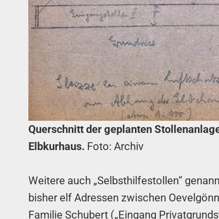
Querschnitt der geplanten Stollenanlag
Elbkurhaus.
Foto: Archiv
Weitere auch „Selbsthilfestollen“ genan
bisher elf Adressen zwischen Oevelgönne
Familie Schubert („Eingang Privatgrundst