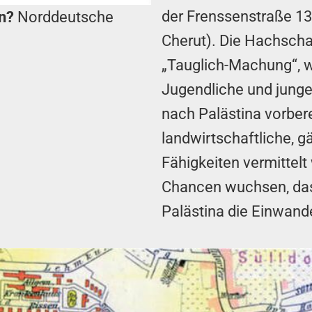
der Frenssenstraße 13
en?
Norddeutsche
Cherut). Die Hachschar
„Tauglich-Machung“, w
Jugendliche und jung
nach Palästina vorbere
landwirtschaftliche, 
Fähigkeiten vermittel
Chancen wuchsen, das
Palästina die Einwand