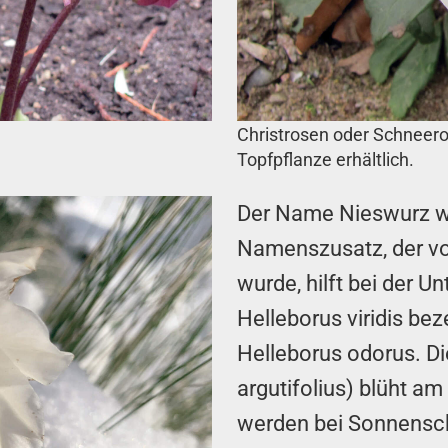
Christrosen oder Schneero
Topfpflanze erhältlich.
Der Name Nieswurz wi
Namenszusatz, der v
wurde, hilft bei der 
Helleborus viridis be
Helleborus odorus. D
argutifolius) blüht a
werden bei Sonnensch