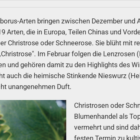
borus-Arten bringen zwischen Dezember und Apr
 Arten, die in Europa, Teilen Chinas und Vorde
der Christrose oder Schneerose. Sie blüht mit 
„Christrose". Im Februar folgen die Lenzrosen (
n und gehören damit zu den Highlights des Wint
üht auch die heimische Stinkende Nieswurz (Hel
eicht unangenehmen Duft.
Christrosen oder Schn
Blumenhandel als Topf
vermehrt und sind da
festen Termin zu kult