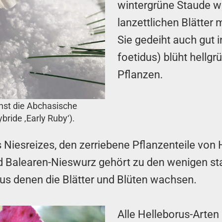
wintergrüne Staude wi
lanzettlichen Blätter
Sie gedeiht auch gut 
foetidus) blüht hellgr
Pflanzen.
hst die Abchasische
ride ‚Early Ruby‘).
iesreizes, den zerriebene Pflanzenteile von H
nd Balearen-Nieswurz gehört zu den wenigen st
aus denen die Blätter und Blüten wachsen.
Alle Helleborus-Arten 