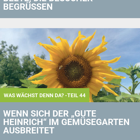
BEGRÜSSEN
WAS WÄCHST DENN DA? -TEIL 44
WENN SICH DER „GUTE
HEINRICH“ IM GEMÜSEGARTEN
AUSBREITET