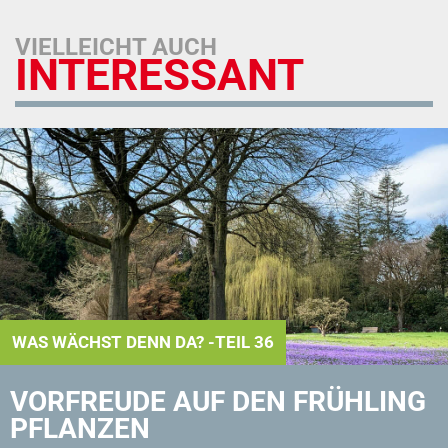
VIELLEICHT AUCH
INTERESSANT
WAS WÄCHST DENN DA? -TEIL 36
VORFREUDE AUF DEN FRÜHLING
PFLANZEN