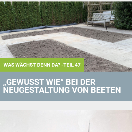
WAS WÄCHST DENN DA? -TEIL 47
„GEWUSST WIE“ BEI DER
NEUGESTALTUNG VON BEETEN