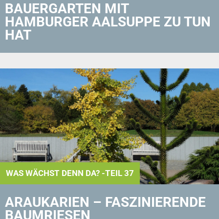
BAUERGARTEN MIT
HAMBURGER AALSUPPE ZU TUN
HAT
WAS WÄCHST DENN DA? -TEIL 37
ARAUKARIEN – FASZINIERENDE
BAUMRIESEN