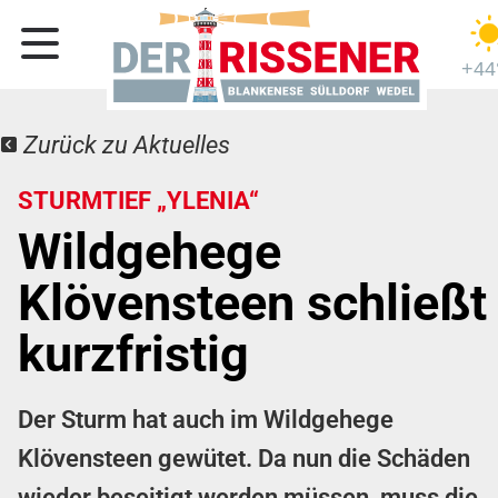
+44
Zurück zu Aktuelles
STURMTIEF „YLENIA“
Wildgehege
Klövensteen schließt
kurzfristig
Der Sturm hat auch im Wildgehege
Klövensteen gewütet. Da nun die Schäden
wieder beseitigt werden müssen, muss die