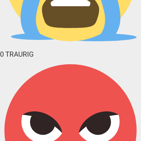
0
TRAURIG