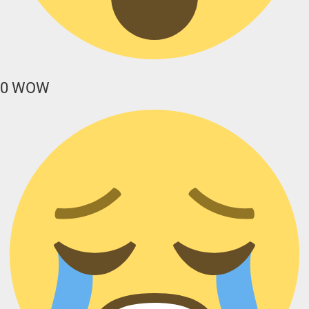
0
WOW