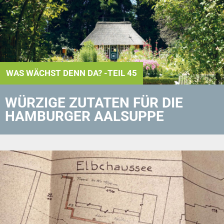
WAS WÄCHST DENN DA? -TEIL 45
WÜRZIGE ZUTATEN FÜR DIE
HAMBURGER AALSUPPE