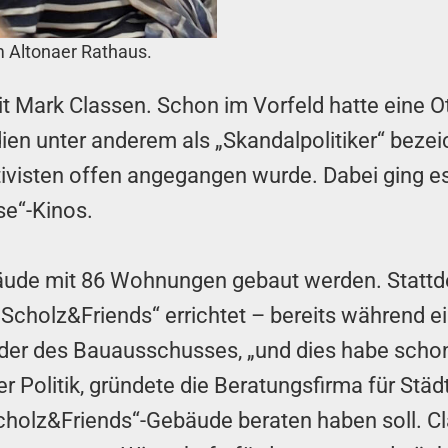
m Altonaer Rathaus.
it Mark Classen. Schon im Vorfeld hatte eine O
en unter anderem als „Skandalpolitiker“ bezeic
ivisten offen angegangen wurde. Dabei ging e
se“-Kinos.
ebäude mit 86 Wohnungen gebaut werden. Statt
holz&Friends“ errichtet – bereits während ei
er des Bauausschusses, „und dies habe schon ei
 Politik, gründete die Beratungsfirma für Städ
cholz&Friends“-Gebäude beraten haben soll. Cl