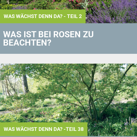
WAS WÄCHST DENN DA? - TEIL 2
WAS IST BEI ROSEN ZU
BEACHTEN?
WAS WÄCHST DENN DA? -TEIL 38