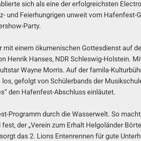
blierte sich als eine der erfolgreichsten Elec
nz- und Feierhungrigen unweit vom Hafenfest-G
ershow-Party.
hr mit einem ökumenischen Gottesdienst auf d
n Henrik Hanses, NDR Schleswig-Holstein. Mit
ultstar Wayne Morris. Auf der famila-Kulturbüh
 los, gefolgt von Schülerbands der Musiksch
nes“ den Hafenfest-Abschluss einläutet.
fest-Programm durch die Wasserwelt. So macht 
l fest, der „Verein zum Erhalt Helgoländer Bör
rgt das 2. Lions Entenrennen für gute Unterha