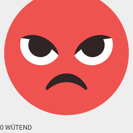
0
WÜTEND