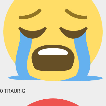
0
TRAURIG