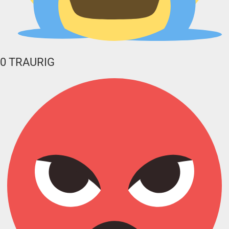
0
TRAURIG