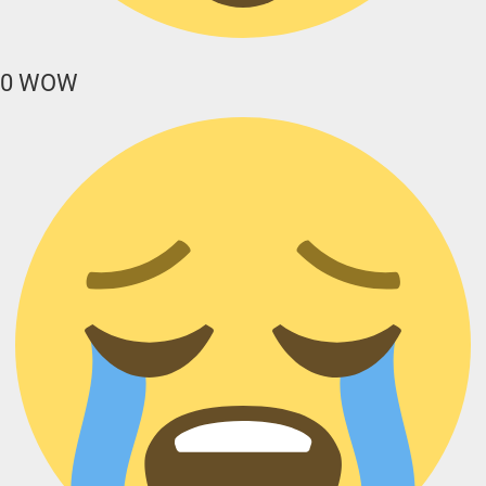
0
WOW