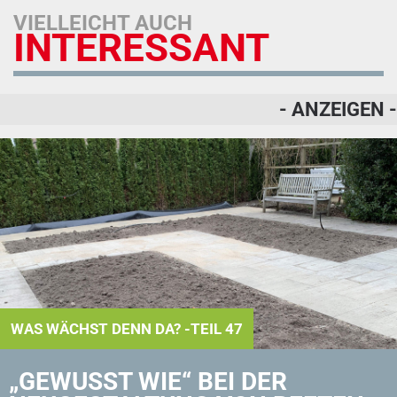
VIELLEICHT AUCH
INTERESSANT
- ANZEIGEN -
WAS WÄCHST DENN DA? -TEIL 47
„GEWUSST WIE“ BEI DER