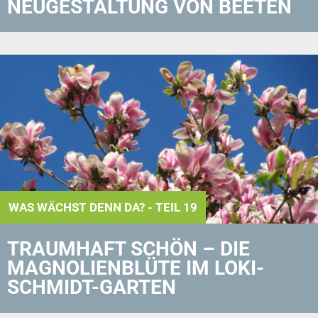
NEUGESTALTUNG VON BEETEN
WAS WÄCHST DENN DA? - TEIL 19
TRAUMHAFT SCHÖN – DIE
MAGNOLIENBLÜTE IM LOKI-
SCHMIDT-GARTEN