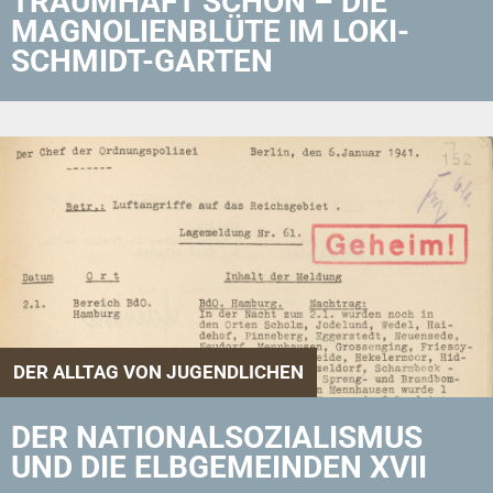
TRAUMHAFT SCHÖN – DIE
MAGNOLIENBLÜTE IM LOKI-
SCHMIDT-GARTEN
DER ALLTAG VON JUGENDLICHEN
DER NATIONALSOZIALISMUS
UND DIE ELBGEMEINDEN XVII