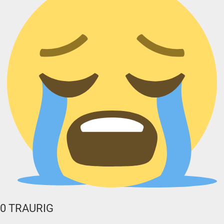
0
TRAURIG