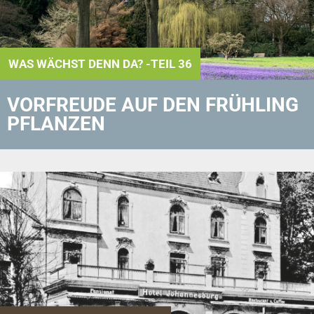
WAS WÄCHST DENN DA? -TEIL 36
VORFREUDE AUF DEN FRÜHLING
PFLANZEN