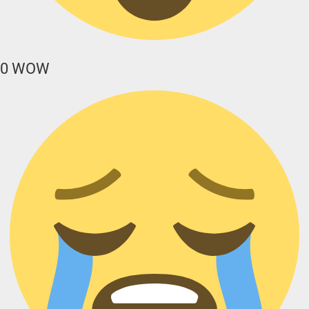
0
WOW