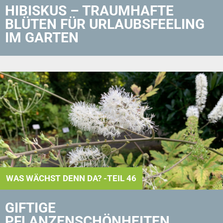
HIBISKUS – TRAUMHAFTE
BLÜTEN FÜR URLAUBS­FEELING
IM GARTEN
WAS WÄCHST DENN DA? -TEIL 46
GIFTIGE
PFLANZENSCHÖNHEITEN