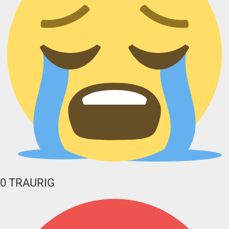
0
TRAURIG