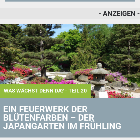
- ANZEIGEN -
WAS WÄCHST DENN DA? - TEIL 20
EIN FEUERWERK DER
BLÜTENFARBEN – DER
JAPANGARTEN IM FRÜHLING