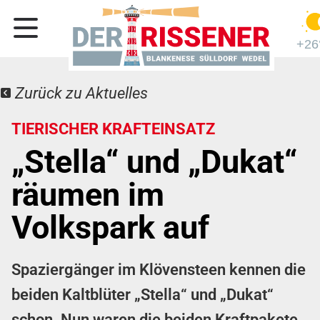
+26
Zurück zu Aktuelles
TIERISCHER KRAFTEINSATZ
„Stella“ und „Dukat“
räumen im
Volkspark auf
Spaziergänger im Klövensteen kennen die
beiden Kaltblüter „Stella“ und „Dukat“
schon. Nun waren die beiden Kraftpakete