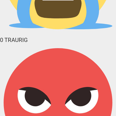
0
TRAURIG