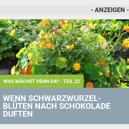
- ANZEIGEN -
WAS WÄCHST DENN DA? - TEIL 22
WENN SCHWARZ­WURZEL­
BLÜTEN NACH SCHOKOLADE
DUFTEN