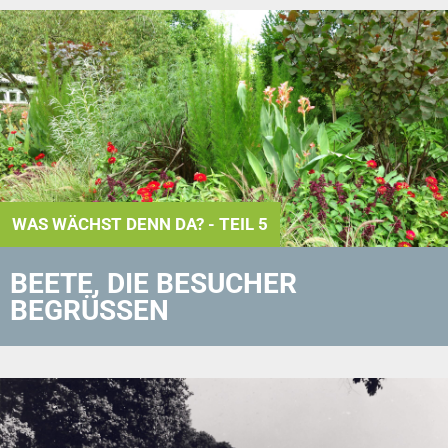
WAS WÄCHST DENN DA? - TEIL 5
BEETE, DIE BESUCHER
BEGRÜSSEN