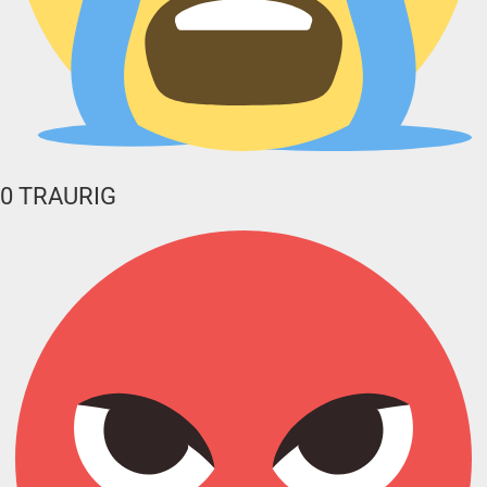
0
TRAURIG