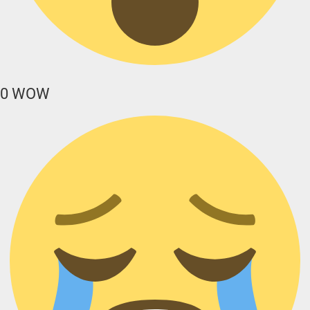
0
WOW