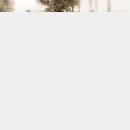
WIDERSTAND
DER NATIONALSOZIALISMUS
UND DIE ELBGEMEINDEN V
Zurück zu Aktuelles