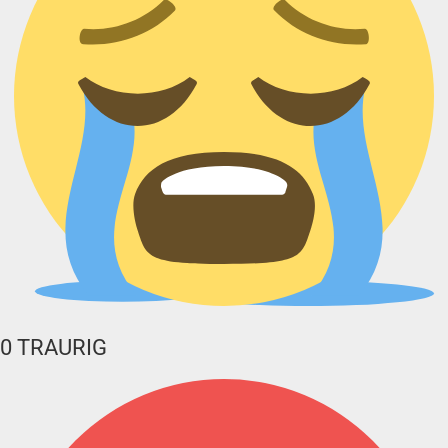
0
TRAURIG