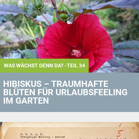
WAS WÄCHST DENN DA? -TEIL 34
HIBISKUS – TRAUMHAFTE
BLÜTEN FÜR URLAUBS­FEELING
IM GARTEN