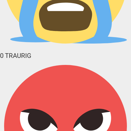
0
TRAURIG