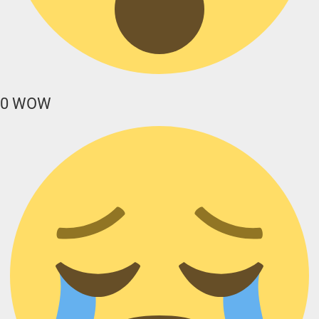
0
WOW