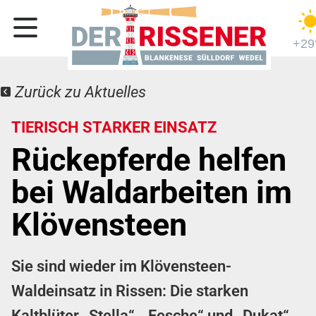
+29
Zurück zu Aktuelles
TIERISCH STARKER EINSATZ
Rückepferde helfen
bei Waldarbeiten im
Klövensteen
Sie sind wieder im Klövensteen-
Waldeinsatz in Rissen: Die starken
Kaltblüter „Stella“, „Fesche“ und „Dukat“