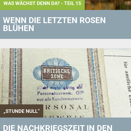
WAS WÄCHST DENN DA? - TEIL 15
WENN DIE LETZTEN ROSEN
BLÜHEN
„STUNDE NULL“
DIE NACHKRIEGSZEIT IN DEN