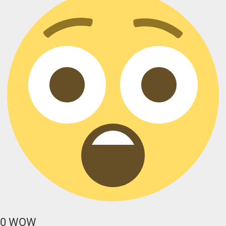
0
WOW