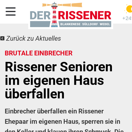
+24
Zurück zu Aktuelles
BRUTALE EINBRECHER
Rissener Senioren
im eigenen Haus
überfallen
Einbrecher überfallen ein Rissener
Ehepaar im eigenen Haus, sperren sie in
den Keller und klauen ihren Schmuck. Die