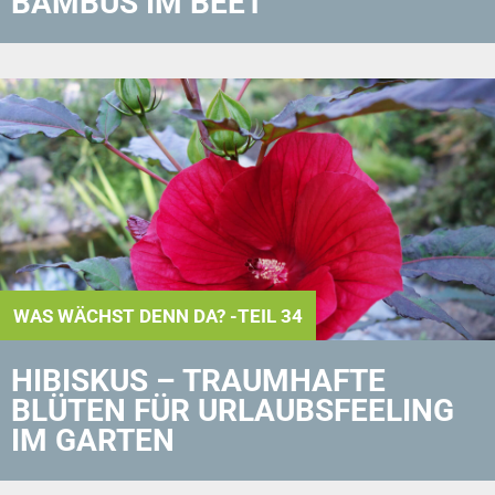
BAMBUS IM BEET
WAS WÄCHST DENN DA? -TEIL 34
HIBISKUS – TRAUMHAFTE
BLÜTEN FÜR URLAUBS­FEELING
IM GARTEN