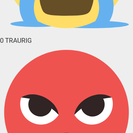
0
TRAURIG