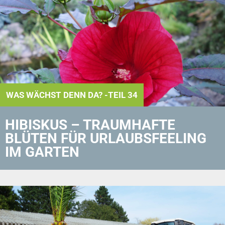
WAS WÄCHST DENN DA? -TEIL 34
HIBISKUS – TRAUMHAFTE
BLÜTEN FÜR URLAUBS­FEELING
IM GARTEN