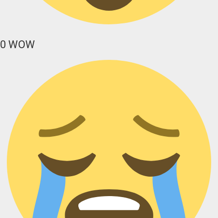
0
WOW