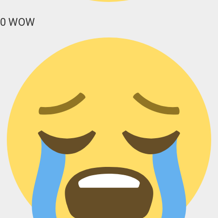
0
WOW