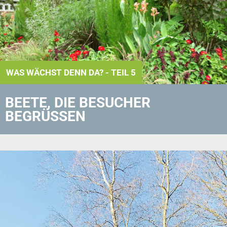
WAS WÄCHST DENN DA? - TEIL 5
BEETE, DIE BESUCHER
BEGRÜSSEN