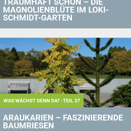
TRAUMHAFT SCHÖN – DIE
MAGNOLIENBLÜTE IM LOKI-
SCHMIDT-GARTEN
WAS WÄCHST DENN DA? -TEIL 37
ARAUKARIEN – FASZINIERENDE
BAUMRIESEN