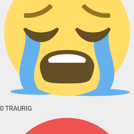
0
TRAURIG