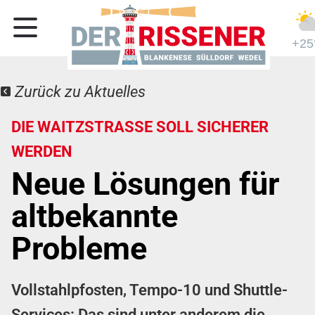
+25
Zurück zu Aktuelles
DIE WAITZSTRASSE SOLL SICHERER W
ERDEN
Neue Lösungen für
altbekannte
Probleme
Vollstahlpfosten, Tempo-10 und Shuttle-
Services: Das sind unter anderem die