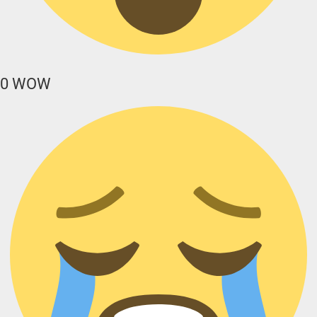
0
WOW