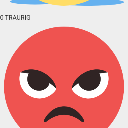
0
TRAURIG