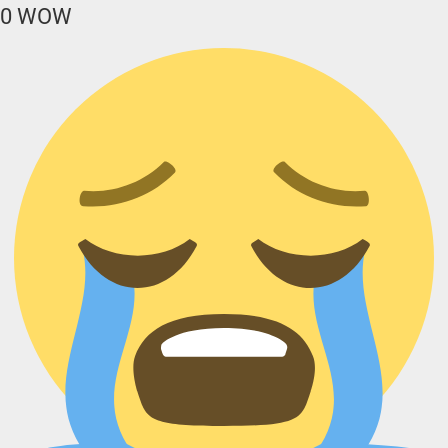
0
WOW