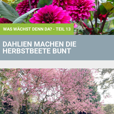
WAS WÄCHST DENN DA? - TEIL 13
DAHLIEN MACHEN DIE
HERBSTBEETE BUNT