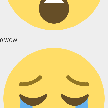
0
WOW