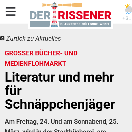
+31
Zurück zu Aktuelles
GROSSER BÜCHER- UND M
EDIENFLOHMARKT
Literatur und mehr
für
Schnäppchenjäger
Am Freitag, 24. Und am Sonnabend, 25.
März
,
wird in der Stadtbücherei, am