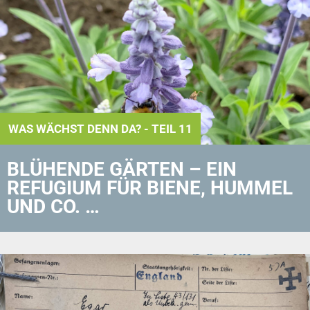
WAS WÄCHST DENN DA? - TEIL 11
BLÜHENDE GÄRTEN – EIN
REFUGIUM FÜR BIENE, HUMMEL
UND CO. …