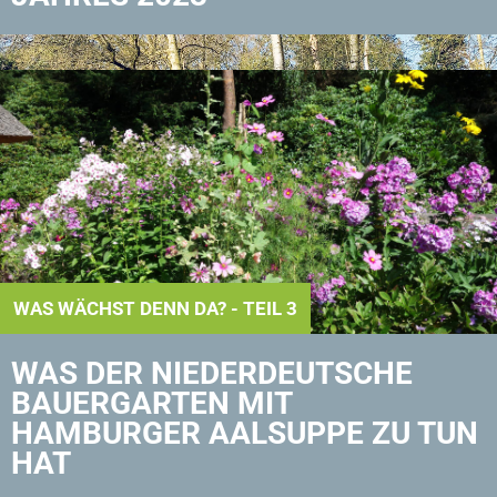
WAS WÄCHST DENN DA? - TEIL 3
WAS DER NIEDERDEUTSCHE
BAUERGARTEN MIT
HAMBURGER AALSUPPE ZU TUN
HAT