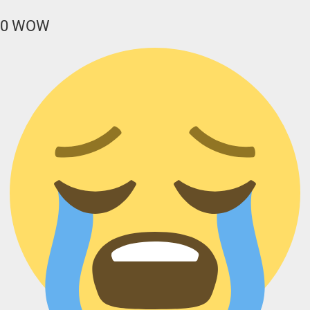
0
WOW