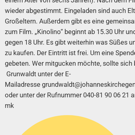
einem Alter von sechs Jahren). Nach dem Fi
wieder abgestimmt. Eingeladen sind auch El
Großeltern. Außerdem gibt es eine gemeins
zum Film. „Kinolino“ beginnt ab 15.30 Uhr un
gegen 18 Uhr. Es gibt weiterhin was Süßes u
zu kaufen. Der Eintritt ist frei. Um eine Spend
gebeten. Wer mitgucken möchte, sollte sich 
Grunwaldt unter der E-
Mailadresse
grundwaldt@johanneskirchege
oder unter der Rufnummer
040-81 90 06 21
a
mk