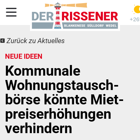
+26
Zurück zu Aktuelles
NEUE IDEEN
Kommunale
Wohnungs­tausch­
börse könnte Miet­
preis­erhöh­ungen
verhindern