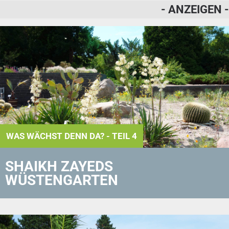
- ANZEIGEN -
WAS WÄCHST DENN DA? - TEIL 4
SHAIKH ZAYEDS
WÜSTENGARTEN