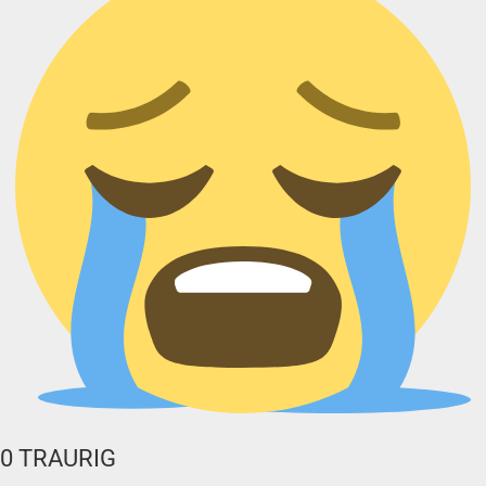
0
TRAURIG