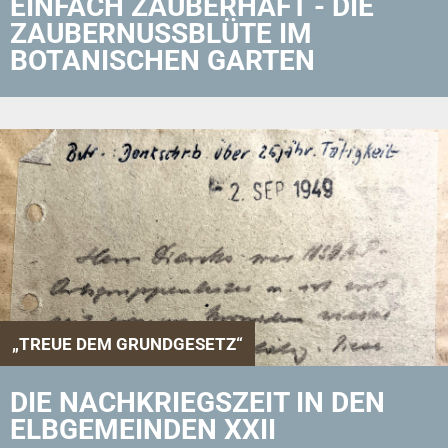
EINFACH ZAUBERHAFT - DIE
ZAUBERNUSSBLÜTE IM
BOTANISCHEN GARTEN
„TREUE DEM GRUNDGESETZ“
DIE NACHKRIEGSZEIT IN DEN
ELBGEMEINDEN XXII