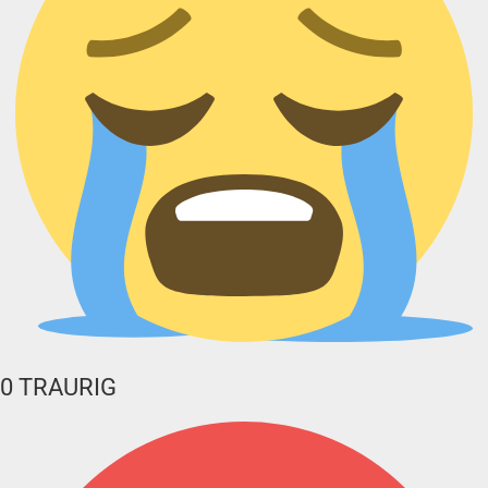
0
TRAURIG