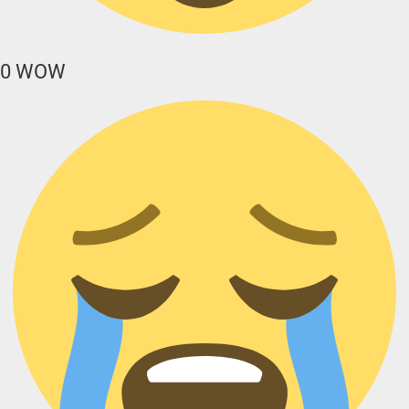
0
WOW