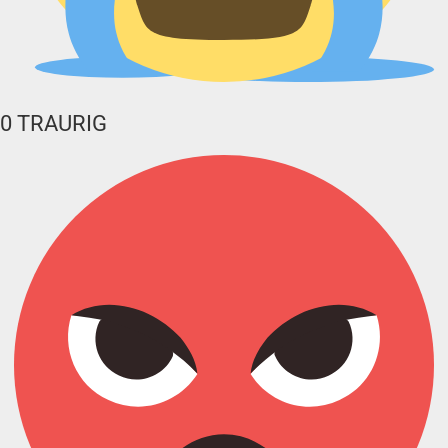
0
TRAURIG