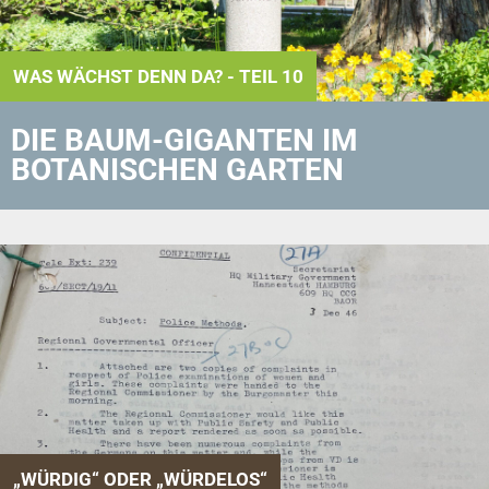
WAS WÄCHST DENN DA? - TEIL 10
DIE BAUM-GIGANTEN IM
BOTANISCHEN GARTEN
„WÜRDIG“ ODER „WÜRDELOS“