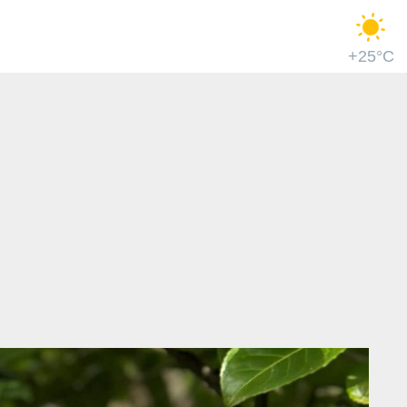
+25°C