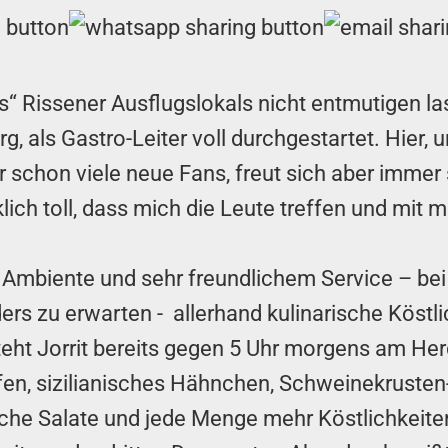
s“ Rissener Ausflugslokals nicht entmutigen l
erg, als Gastro-Leiter voll durchgestartet. Hie
 schon viele neue Fans, freut sich aber imme
ich toll, dass mich die Leute treffen und mit m
 Ambiente und sehr freundlichem Service – bei
ders zu erwarten - allerhand kulinarische Köst
eht Jorrit bereits gegen 5 Uhr morgens am Her
n, sizilianisches Hähnchen, Schweinekrusten-
sche Salate und jede Menge mehr Köstlichkeite