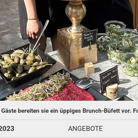
e Gäste bereiten sie ein üppiges Brunch-Büfett vor. F
 2023
ANGEBOTE