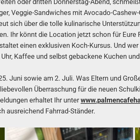
iten oder dritten Donnerstag-Abend, schmeißt J
r, Veggie-Sandwiches mit Avocado-Cashew-Crem
reut sich über die tolle kulinarische Unterstützun
hr könnt die Location jetzt schon für Eure Fei
taltet einen exklusiven Koch-Kursus. Und wer 
 Uhr, Kaffee und selbst gebackene Kuchen und
25. Juni sowie am 2. Juli. Was Eltern und Große
 liebevollen Überraschung für die neuen Schul
ldungen erhaltet Ihr unter
www.palmencafeha
uch ausreichend Fahrrad-Ständer.