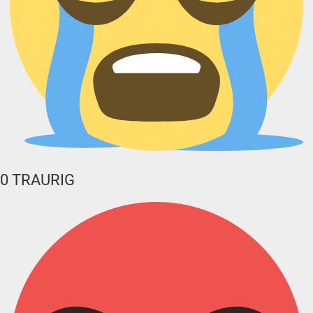
0
TRAURIG