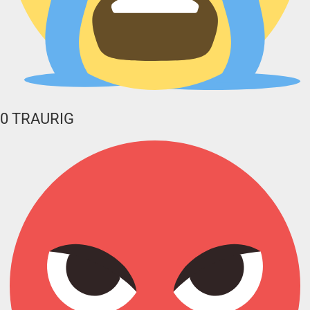
0
TRAURIG