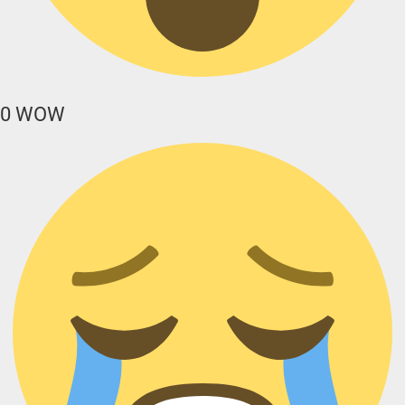
0
WOW