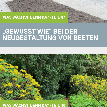
WAS WÄCHST DENN DA? -TEIL 47
„GEWUSST WIE“ BEI DER
NEUGESTALTUNG VON BEETEN
WAS WÄCHST DENN DA? -TEIL 40