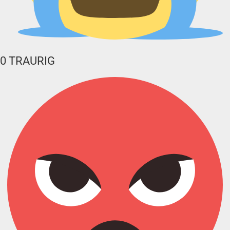
0
TRAURIG