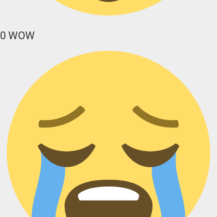
0
WOW