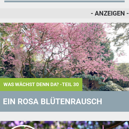
- ANZEIGEN -
WAS WÄCHST DENN DA? -TEIL 30
EIN ROSA BLÜTENRAUSCH